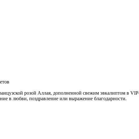
ветов
ранцузской розой Аллая, дополненной свежим эвкалиптом в VIP
ание в любви, поздравление или выражение благодарности.