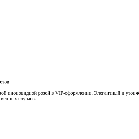
ветов
вой пионовидной розой в VIP-оформлении. Элегантный и утончё
твенных случаев.