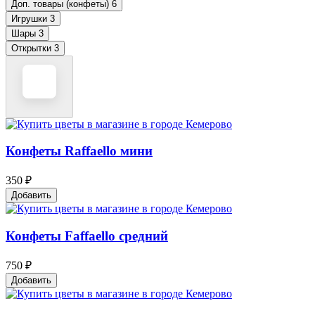
Доп. товары (конфеты)
6
Игрушки
3
Шары
3
Открытки
3
Конфеты Raffaello мини
350 ₽
Добавить
Конфеты Faffaello средний
750 ₽
Добавить